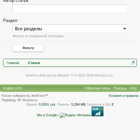
Автор статьи:
Раздел:
Фильтр по выбранной категории
Главная
Статьи
XenForo Add-ons by Brivium ™ © 2012-2026 Brivium LLC.
English (US)
Обратная связь
Помощь
FAQ
Forum software by XenForo™
Условия и правила
Перевод:
XF-Russia.ru
Время:
0,0591 сек.
Память:
5,284 МБ
Запросов к БД:
8
Мы в Google+