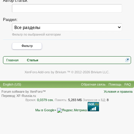
Автор статьи:
Раздел:
Фильтр по выбранной категории
Главная
Статьи
XenForo Add-ons by Brivium ™ © 2012-2026 Brivium LLC.
English (US)
Обратная связь
Помощь
FAQ
Forum software by XenForo™
Условия и правила
Перевод:
XF-Russia.ru
Время:
0,0379 сек.
Память:
5,283 МБ
Запросов к БД:
8
Мы в Google+