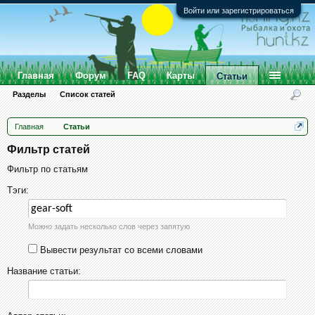
Войти или зарегистрироваться
Главная
Форум
FAQ
Карты
Статьи
Разделы
Список статей
Главная
Статьи
Фильтр статей
Фильтр по статьям
Тэги:
Можно задать несколько слов через запятую
Вывести результат со всеми словами
Название статьи: