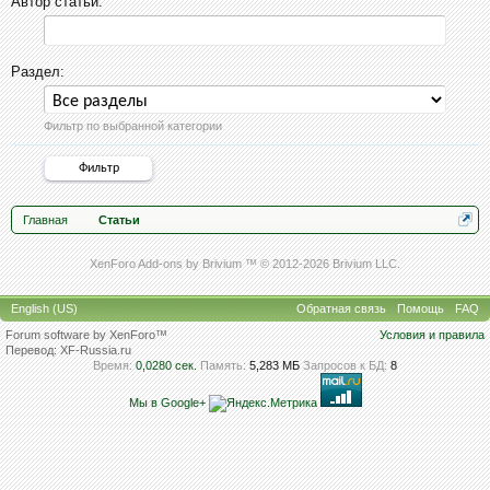
Автор статьи:
Раздел:
Фильтр по выбранной категории
Главная
Статьи
XenForo Add-ons by Brivium ™ © 2012-2026 Brivium LLC.
English (US)
Обратная связь
Помощь
FAQ
Forum software by XenForo™
Условия и правила
Перевод:
XF-Russia.ru
Время:
0,0280 сек.
Память:
5,283 МБ
Запросов к БД:
8
Мы в Google+