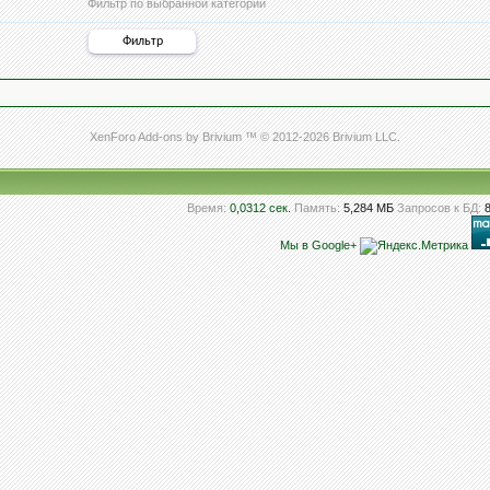
Фильтр по выбранной категории
XenForo Add-ons by Brivium ™ © 2012-2026 Brivium LLC.
Время:
0,0312 сек.
Память:
5,284 МБ
Запросов к БД:
Мы в Google+