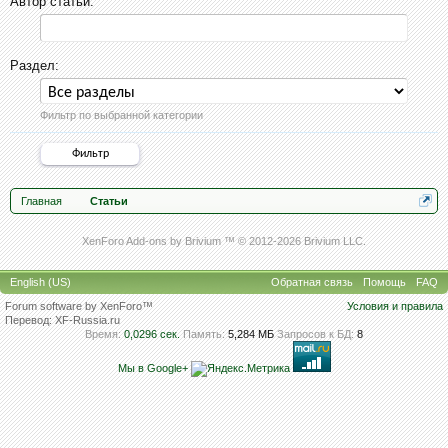
Автор статьи:
Раздел:
Фильтр по выбранной категории
Главная
Статьи
XenForo Add-ons by Brivium ™ © 2012-2026 Brivium LLC.
English (US)
Обратная связь
Помощь
FAQ
Forum software by XenForo™
Условия и правила
Перевод:
XF-Russia.ru
Время:
0,0296 сек.
Память:
5,284 МБ
Запросов к БД:
8
Мы в Google+