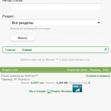
Автор статьи:
Раздел:
Фильтр по выбранной категории
Главная
Статьи
XenForo Add-ons by Brivium ™ © 2012-2026 Brivium LLC.
English (US)
Обратная связь
Помощь
FAQ
Forum software by XenForo™
Условия и правила
Перевод:
XF-Russia.ru
Время:
0,0307 сек.
Память:
5,284 МБ
Запросов к БД:
8
Мы в Google+