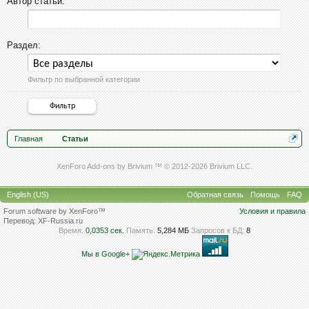
Автор статьи:
Раздел:
Фильтр по выбранной категории
Главная
Статьи
XenForo Add-ons by Brivium ™ © 2012-2026 Brivium LLC.
English (US)
Обратная связь
Помощь
FAQ
Forum software by XenForo™
Условия и правила
Перевод:
XF-Russia.ru
Время:
0,0353 сек.
Память:
5,284 МБ
Запросов к БД:
8
Мы в Google+