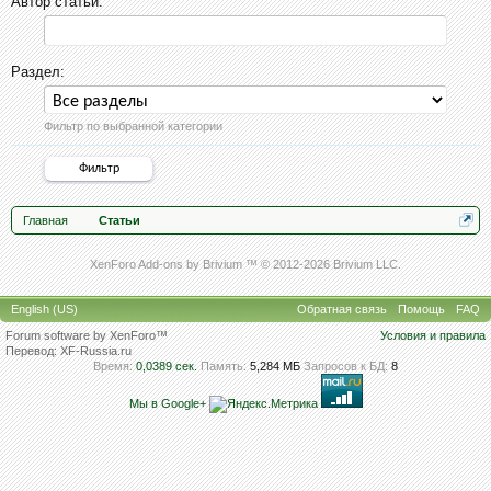
Автор статьи:
Раздел:
Фильтр по выбранной категории
Главная
Статьи
XenForo Add-ons by Brivium ™ © 2012-2026 Brivium LLC.
English (US)
Обратная связь
Помощь
FAQ
Forum software by XenForo™
Условия и правила
Перевод:
XF-Russia.ru
Время:
0,0389 сек.
Память:
5,284 МБ
Запросов к БД:
8
Мы в Google+