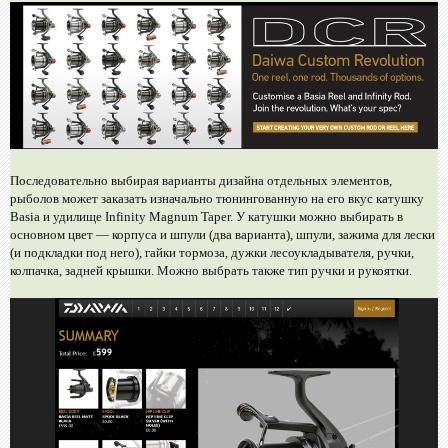
Последовательно выбирая варианты дизайна отдельных элементов,
рыболов может заказать изначально тюнингованную на его вкус катушку
Basia и удилище Infinity Magnum Taper. У катушки можно выбирать в
основном цвет — корпуса и шпули (два варианта), шпули, зажима для лески
(и подкладки под него), гайки тормоза, дужки лесоукладывателя, ручки,
колпачка, задней крышки. Можно выбрать также тип ручки и рукоятки.