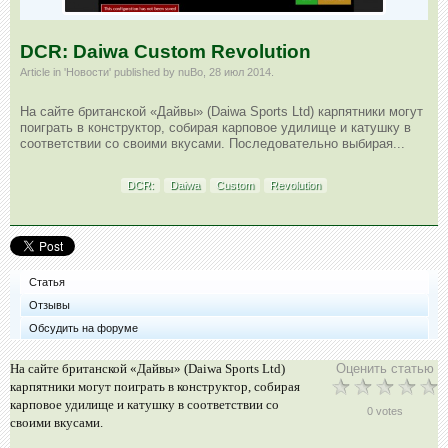
DCR: Daiwa Custom Revolution
Article in '
Новости
' published by
nuBo
,
28 июл 2014
.
На сайте британской «Дайвы» (Daiwa Sports Ltd) карпятники могут
поиграть в конструктор, собирая карповое удилище и катушку в
соответствии со своими вкусами. Последовательно выбирая...
DCR:
Daiwa
Custom
Revolution
Статья
Отзывы
Обсудить на форуме
На сайте британской «Дайвы» (Daiwa Sports Ltd)
Оценить статью
карпятники могут поиграть в конструктор, собирая
карповое удилище и катушку в соответствии со
0 votes
своими вкусами.