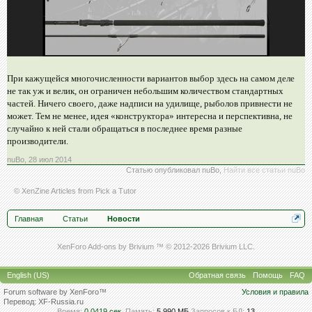
При кажущейся многочисленности вариантов выбор здесь на самом деле
не так уж и велик, он ограничен небольшим количеством стандартных
частей. Ничего своего, даже надписи на удилище, рыболов привнести не
может. Тем не менее, идея «конструктора» интересна и перспективна, не
случайно к ней стали обращаться в последнее время разные
производители.
nuBo
,
28 июл 2014
Статью опубликовал
nuBo
,
Найти все статьи nuBo
© XenZine
Articles
from
Pick a Tutor
Главная
Статьи
Новости
XenForo Add-ons by Brivium ™ © 2012-2026 Brivium LLC.
English (US)
Обратная связь
Помощь
FAQ
Forum software by XenForo™
Условия и правила
Перевод:
XF-Russia.ru
Время:
0,0419 сек.
Память:
5,990 МБ
Запросов к БД:
13