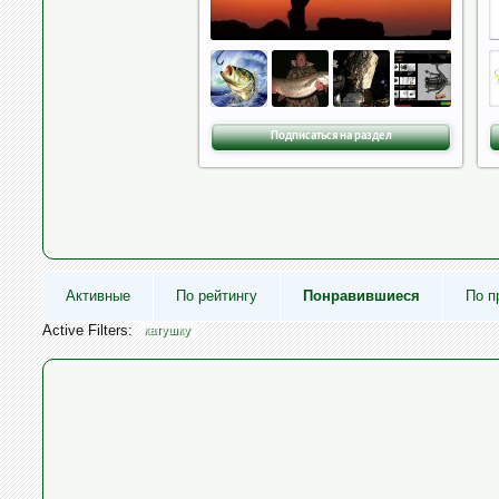
Подписаться на раздел
Активные
По рейтингу
Понравившиеся
По п
Active Filters:
катушку