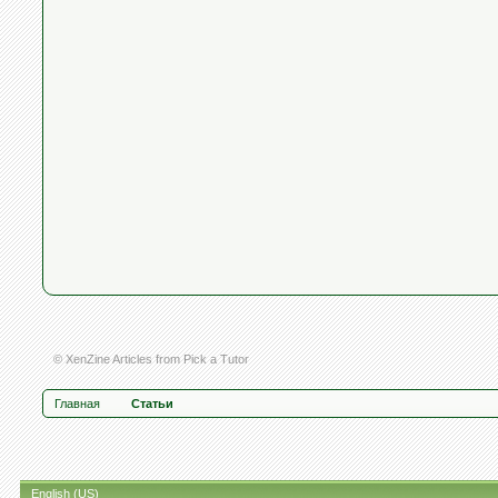
© XenZine
Articles
from
Pick a Tutor
Главная
Статьи
English (US)