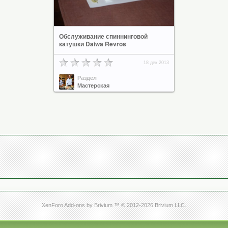
Обслуживание спиннинговой
катушки Daiwa Revros
18 дек 2013
Раздел
Мастерская
XenForo Add-ons by Brivium ™ © 2012-2026 Brivium LLC.