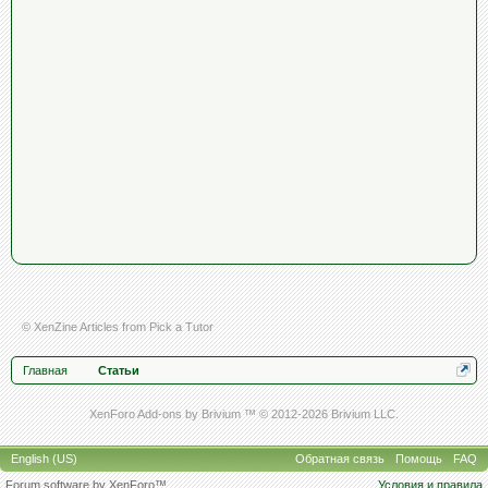
© XenZine
Articles
from
Pick a Tutor
Главная
Статьи
XenForo Add-ons by Brivium ™ © 2012-2026 Brivium LLC.
English (US)
Обратная связь
Помощь
FAQ
Forum software by XenForo™
Условия и правила