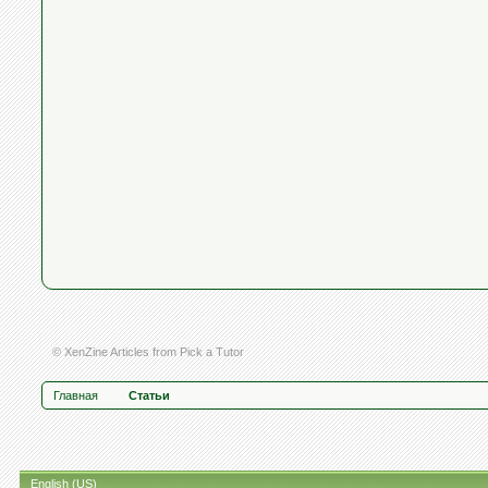
© XenZine
Articles
from
Pick a Tutor
Главная
Статьи
English (US)