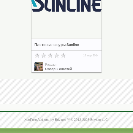
Плетеные шнуры Sunline
19 мар 2014
Раздел
Обзоры снастей
XenForo Add-ons by Brivium ™ © 2012-2026 Brivium LLC.