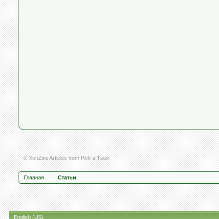
© XenZine
Articles
from
Pick a Tutor
Главная
Статьи
English (US)