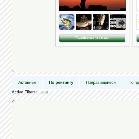
Подписаться на раздел
Активные
По рейтингу
Понравившиеся
По п
Active Filters:
braid