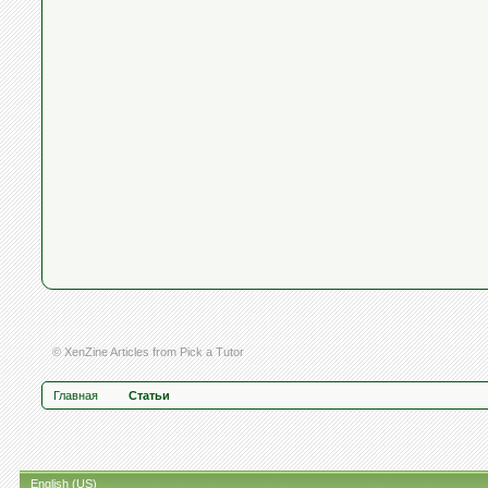
© XenZine
Articles
from
Pick a Tutor
Главная
Статьи
English (US)