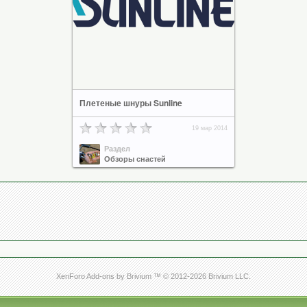
Плетеные шнуры Sunline
19 мар 2014
Раздел
Обзоры снастей
XenForo Add-ons by Brivium ™ © 2012-2026 Brivium LLC.