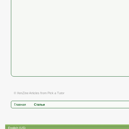
© XenZine
Articles
from
Pick a Tutor
Главная
Статьи
English (US)