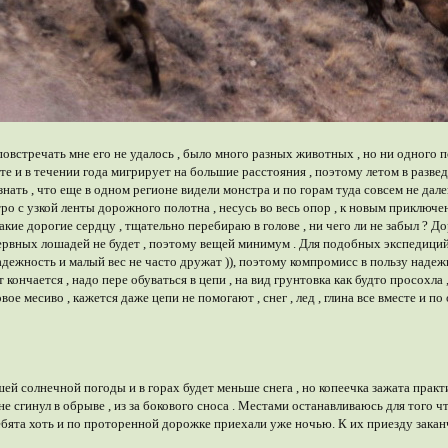
овстречать мне его не удалось , было много разных животных , но ни одного п
те и в течении года мигрирует на большие расстояния , поэтому летом в раз
ать , что еще в одном регионе видели монстра и по горам туда совсем не далек
тро с узкой ленты дорожного полотна , несусь во весь опор , к новым приклю
акие дорогие сердцу , тщательно перебираю в голове , ни чего ли не забыл ? До
зервных лошадей не будет , поэтому вещей минимум . Для подобных экспедиций 
надежность и малый вес не часто дружат )), поэтому компромисс в пользу надежно
 кончается , надо пере обуваться в цепи , на вид грунтовка как будто просохла
ое месиво , кажется даже цепи не помогают , снег , лед , глина все вместе и по 
шей солнечной погоды и в горах будет меньше снега , но копеечка зажата практ
ь не сгинул в обрыве , из за бокового сноса . Местами останавливаюсь для того 
а ребята хоть и по проторенной дорожке приехали уже ночью. К их приезду зак