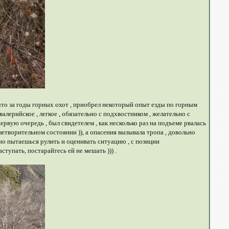
, что за годы горных охот , приобрел некоторый опыт езды по горным
алерийское , легкое , обязательно с подхвостником , желательно с
первую очередь , был свидетелем , как несколько раз на подъеме рвалась
етворительном состоянии )), а опасения вызывала тропа , довольно
но пытаешься рулить и оценивать ситуацию , с позиции
ступать, постарайтесь ей не мешать ))) .