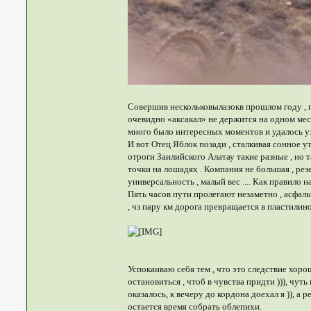
Совершив нескольковылазокв прошлом году , п
очевидно «аксакал» не держится на одном мес
много было интересных моментов и удалось узн
И вот Отец Яблок позади , сталкивая сонное у
отроги Заилийского Алатау такие разные , но т
точки на лошадях . Компания не большая , ре
универсальность , малый вес .... Как правило 
Пять часов пути пролегают незаметно , асфальт
, чз пару км дорога превращается в пластилинов
Успокаиваю себя тем , что это следствие хоро
остановиться , чтоб в чувства придти ))), чут
оказалось, к вечеру до кордона доехал я )), 
остается время собрать облепихи.