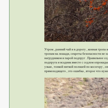
Утром , ранний чай и в дорогу , конная тропа
тропам на лошади, секреты безопасности не хи
нагрудником и парой подпруг . Правильное седл
подпруга и всадник вместе с седлом опрокидыв
узкая , тонкой ниткой ползшей по косогору ,
прямоходящего , это ошибка , второе что нужно