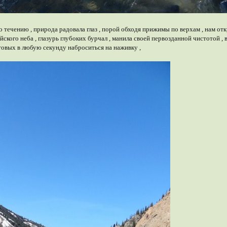
 течению , природа радовала глаз , порой обходя прижимы по верхам , нам о
айского неба , глазурь глубоких бурчал , манила своей первозданной чистотой
товых в любую секунду наброситься на наживку ,