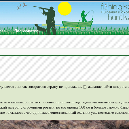
рея
Пользователи
олучается , но как говориться сердцу не прикажешь ))), желание найти козерог
атко о главных событиях : осенью прошлого года , один уважаемый егерь , расс
рский козерог с огромными рогами, по его оценке 160 см и больше , можно был
е , оказалось , что один высокопоставленный охотник уже несколько сезонов п