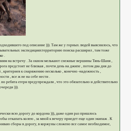
одходившего под описание ))). Там же у горных людей выяснилось, что
ведывательных экспедицияхтерриторию поиска расширил , там тоже
о .
чениям на встречу . За окном мелькают снежные вершины Тянь-Шаня ,
рога предстоит не близкая , почти день на джипе , потом два дня до
, критериев к снаряжению несколько , конечно -надежность ,
сти , все ж не на себе нести .
 , но ребята егеря предупреждали , что это обязательно и действительно
очереди ))).
ически всю дорогу до кордона ))), даже один раз пришлось
чтобы откапать колею , за мной к вечеру приедет еще один экипаж . К
анчиваю сборы в дорогу, в коржуны сложено все самое необходимое,