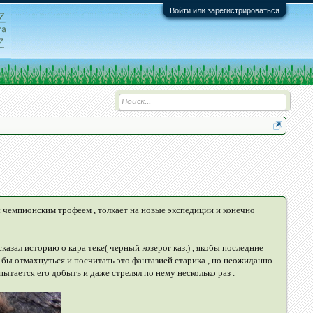
Войти или зарегистрироваться
а с чемпионским трофеем , толкает на новые экспедиции и конечно
казал историю о кара теке( черный козерог каз.) , якобы последние
о бы отмахнуться и посчитать это фантазией старика , но неожиданно
ытается его добыть и даже стрелял по нему несколько раз .