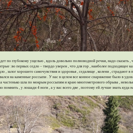
 идет по глубокому ущелью , вдоль довольно полноводной речки, надо сказать 
трые :во первых седло – твердо уверен , что для гор , наиболее подходящее кав
о , залог хорошего самочувствия и здоровья , седалище , колени , страдают в 
ался на каменные россыпи . У нас в целом все конное снаряжение было в удовл
 она частенько шла по мокрым россыпям и краю многометрового обрыва , неволь
 помнить , у лошади 4 ноги , а у вас всего две , поэтому ей лучше знать куда на