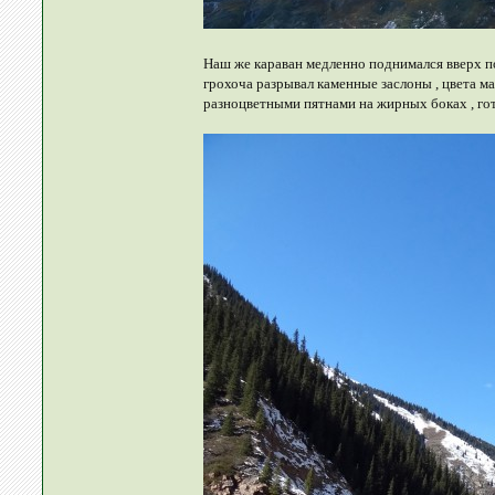
Наш же караван медленно поднимался вверх по
грохоча разрывал каменные заслоны , цвета м
разноцветными пятнами на жирных боках , го