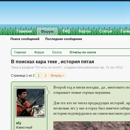
Главная
FAQ
Карты
Статьи
Гале
Форум
Поиск сообщений
Последние сообщения
Главная
Форум
Охота
Отчеты по охоте
В поисках кара теке , история пятая
Тема в разделе "
Отчеты по охоте
", создана пользователем
aly
,
31 окт 2012
.
Страница 1 из 2
1
2
Вперёд >
Второй год и пятая поездка , да , многовато п
открывает новые горные вершины.
Для тех кто не читал предыдущих историй , кр
несколько лет у нас в горах был замечен сиби
история подтвердилась на самом высоком уровн
aly
Известный