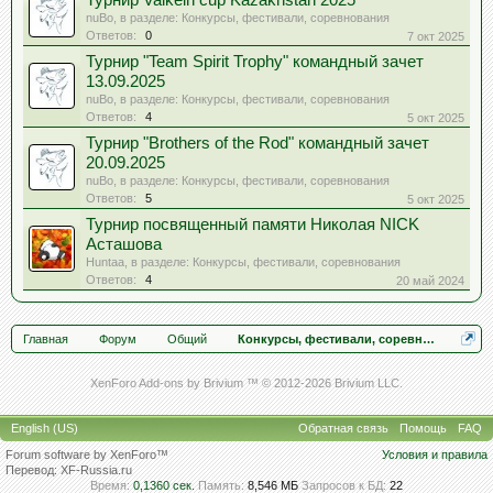
Турнир Valkein cup Kazakhstan 2025
nuBo
, в разделе:
Конкурсы, фестивали, соревнования
Ответов:
0
7 окт 2025
Турнир "Team Spirit Trophy" командный зачет
13.09.2025
nuBo
, в разделе:
Конкурсы, фестивали, соревнования
Ответов:
4
5 окт 2025
Турнир "Brothers of the Rod" командный зачет
20.09.2025
nuBo
, в разделе:
Конкурсы, фестивали, соревнования
Ответов:
5
5 окт 2025
Турнир посвященный памяти Николая NICK
Асташова
Huntaa
, в разделе:
Конкурсы, фестивали, соревнования
Ответов:
4
20 май 2024
Главная
Форум
Общий
Конкурсы, фестивали, соревнования
XenForo Add-ons by Brivium ™ © 2012-2026 Brivium LLC.
English (US)
Обратная связь
Помощь
FAQ
Forum software by XenForo™
Условия и правила
Перевод:
XF-Russia.ru
Время:
0,1360 сек.
Память:
8,546 МБ
Запросов к БД:
22