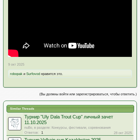
9 окт 2025
robopak
и
Surfovod
нравится это.
(Вы должны войти или зарегистрироваться, чтобы ответить.)
Similar Threads
Турнир "Uly Dala Trout Cup" личный зачет
11.10.2025
nuBo
, в разделе:
Конкурсы, фестивали, соревнования
Ответов:
1
28 окт 2025