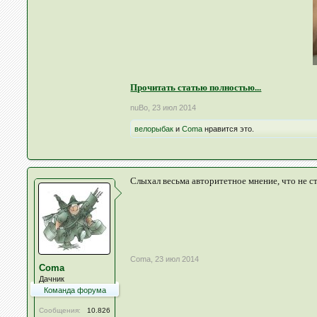
Прочитать статью полностью...
nuBo
,
23 июл 2014
велорыбак
и
Coma
нравится это.
Слыхал весьма авторитетное мнение, что не с
Coma
,
23 июл 2014
Coma
Дачник
Команда форума
Сообщения:
10.826