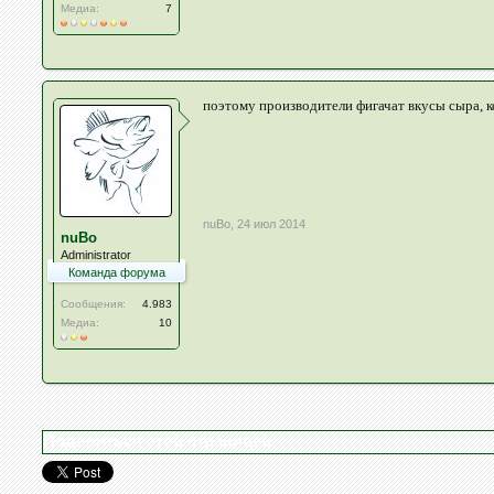
Медиа:
7
поэтому производители фигачат вкусы сыра, 
nuBo
,
24 июл 2014
nuBo
Administrator
Команда форума
Сообщения:
4.983
Медиа:
10
Поделиться этой страницей