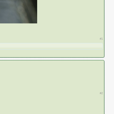
#1
#2