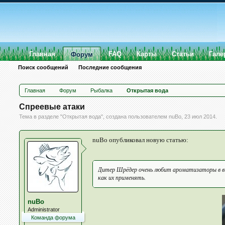
Главная
FAQ
Карты
Статьи
Гале
Форум
Поиск сообщений
Последние сообщения
Главная
Форум
Рыбалка
Открытая вода
Спреевые атаки
Тема в разделе "
Открытая вода
", создана пользователем
nuBo
,
23 июл 2014
.
nuBo опубликовал новую статью:
Дитер Шрёдер очень любит ароматизаторы в ви
как их применять.
nuBo
Administrator
Команда форума