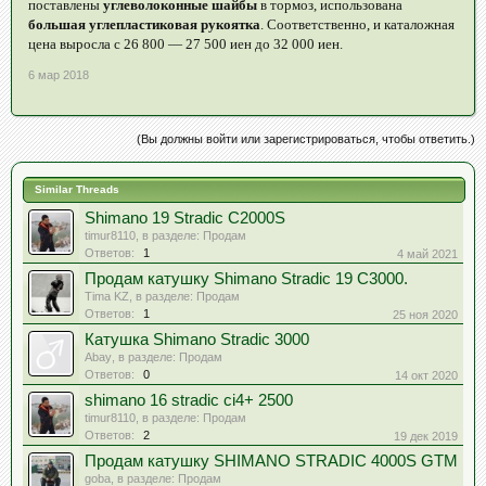
поставлены
углеволоконные шайбы
в тормоз, использована
большая углепластиковая рукоятка
. Соответственно, и каталожная
цена выросла с 26 800 — 27 500 иен до 32 000 иен.
6 мар 2018
(Вы должны войти или зарегистрироваться, чтобы ответить.)
Similar Threads
Shimano 19 Stradic C2000S
timur8110
, в разделе:
Продам
Ответов:
1
4 май 2021
Продам катушку Shimano Stradic 19 C3000.
Tima KZ
, в разделе:
Продам
Ответов:
1
25 ноя 2020
Катушка Shimano Stradic 3000
Abay
, в разделе:
Продам
Ответов:
0
14 окт 2020
shimano 16 stradic ci4+ 2500
timur8110
, в разделе:
Продам
Ответов:
2
19 дек 2019
Продам катушку SHIMANO STRADIC 4000S GTM
goba
, в разделе:
Продам