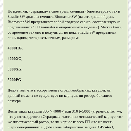
По идее, как «страдики» в свое время сменили «биомастеров», так и
Stradic SW должны сменить Biomaster SW (на сегодняшний день
Biomaster SW представялет собой сводную серию, составленную из
родственников ’11 Biomaster и «паровозных» моделей). Может быть,
со временем так оно и получится, но пока Stradic SW представлен
лишь одним, четырехтысячным, размером:
4000HG
,
4000XG
,
5000XG
,
5000PG
.
Дело в том, что в ассортименте страдикообразных катушек на
данный момент не существует ни корпуса, ни ротора большего
размера.
Весит такая катушка 305 («4000») или 310 («5000») граммов. Тот же,
что у пятнадцатого «Страдика», частично металлический корпус, тот
же пластмассовый ротор, то же черное колесо ГП и те же шесть
шарикоподшипников. Добавлена лабиринтная защита
X-Protect
,