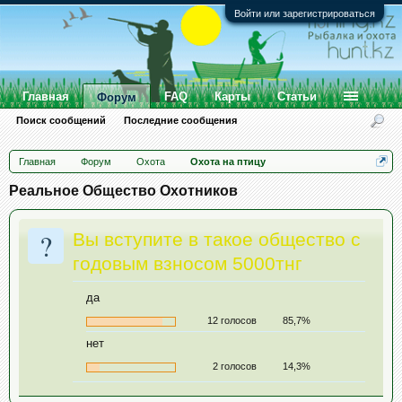
Войти или зарегистрироваться
Главная
FAQ
Карты
Статьи
Форум
Поиск сообщений
Последние сообщения
Главная
Форум
Охота
Охота на птицу
Реальное Общество Охотников
?
Вы вступите в такое общество с
годовым взносом 5000тнг
да
12 голосов
85,7%
нет
2 голосов
14,3%