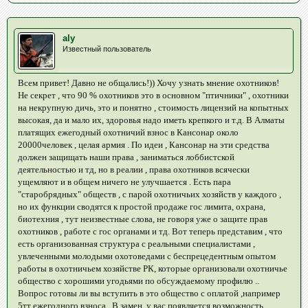
aly
Известный пользователь
Всем привет! Давно не общались!)) Хочу узнать мнение охотников!
Не секрет , что 90 % охотников это в основном "птичники" , охотники
на некрупную дичь, это и понятно , стоимость лицензий на копытных
высокая, да и мало их, здоровья надо иметь крепкого и т.д. В Алматы
платящих ежегодный охотничий взнос в Кансонар около
20000человек , целая армия . По идеи , Кансонар на эти средства
должен защищать наши права , заниматься лоббистской
деятельностью и тд, но в реалии , права охотников всячески
ущемляют и в общем ничего не улучшается . Есть пара
"старобрядных" обществ , с парой охотничьих хозяйств у каждого ,
но их функции сводятся к простой продаже гос лимита, охрана,
биотехния , тут неизвестные слова, не говоря уже о защите прав
охотников , работе с гос органами и тд. Вот теперь представим , что
есть организованная структура с реальными специалистами ,
увлеченными молодыми охотоведами с беспрецедентным опытом
работы в охотничьем хозяйстве РК, которые организовали охотничье
общество с хорошими угодьями по обсуждаемому профилю ..
Вопрос готовы ли вы вступить в это общество с оплатой ,например
5тт ежегодного взноса . В замен, у вас появляется возможность