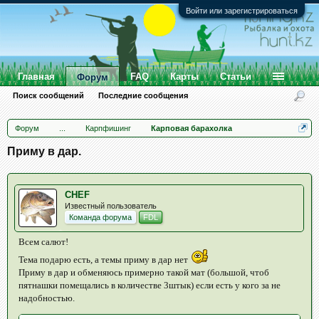
Войти или зарегистрироваться
Главная
FAQ
Карты
Статьи
Форум
Поиск сообщений
Последние сообщения
Форум
...
Карпфишинг
Карповая барахолка
Приму в дар.
CHEF
Известный пользователь
Команда форума
FDL
Всем салют!
Тема подарю есть, а темы приму в дар нет
Приму в дар и обменяюсь примерно такой мат (большой, чтоб
пятнашки помещались в количестве 3штык) если есть у кого за не
надобностью.