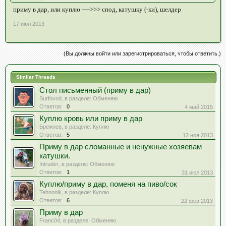
приму в дар, или куплю ---->>> спод, катушку (-ки), шелдер
17 июл 2013
(Вы должны войти или зарегистрироваться, чтобы ответить.)
Similar Threads
Стол письменный (приму в дар)
Surfovod
, в разделе:
Обменяю
Ответов:
0
4 май 2015
Куплю кровь или приму в дар
Брежнев
, в разделе:
Куплю
Ответов:
5
12 ноя 2013
Приму в дар сломанные и ненужные хозяевам
катушки.
Intruder
, в разделе:
Обменяю
Ответов:
1
31 июл 2013
Куплю/приму в дар, поменя на пиво/сок
Tehnonik
, в разделе:
Куплю
Ответов:
6
22 фев 2013
Приму в дар
Franc04
, в разделе:
Обменяю