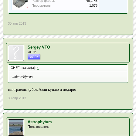
Размер файла:
46,2 КБ
Просмотров:
1.078
30 апр 2013
Sergey VTO
ФСЛК
ФСЛК
CHEF сказал(а):
↑
:unknw:Куплю.
выиграешь кубок Азии куплю и подарю
30 апр 2013
Astrophytum
Пользователь