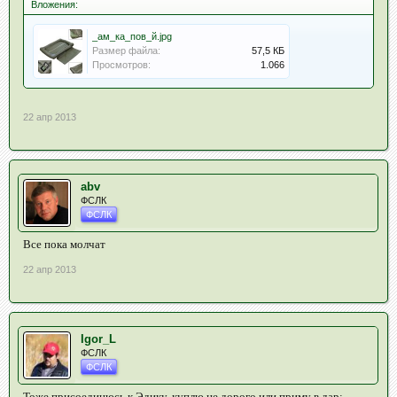
Вложения:
_ам_ка_пов_й.jpg
Размер файла:
57,5 КБ
Просмотров:
1.066
22 апр 2013
abv
ФСЛК
ФСЛК
Все пока молчат
22 апр 2013
Igor_L
ФСЛК
ФСЛК
Тоже присоединюсь к Эдику, куплю не дорого или приму в дар: