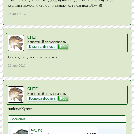
карп мат можно и не под пятнашку хотя бы под 10ку))))
25 апр 2013
CHEF
Известный пользователь
Команда форума
FDL
Все еще ищется большой мат!
29 апр 2013
CHEF
Известный пользователь
Команда форума
FDL
:unknw:Куплю.
Вложения:
ма_.jpg