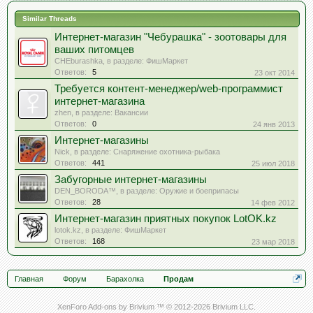
Similar Threads
Интернет-магазин "Чебурашка" - зоотовары для
ваших питомцев
CHEburashka
, в разделе:
ФишМаркет
Ответов:
5
23 окт 2014
Требуется контент-менеджер/web-программист
интернет-магазина
zhen
, в разделе:
Вакансии
Ответов:
0
24 янв 2013
Интернет-магазины
Nick
, в разделе:
Снаряжение охотника-рыбака
Ответов:
441
25 июл 2018
Забугорные интернет-магазины
DEN_BORODA™
, в разделе:
Оружие и боеприпасы
Ответов:
28
14 фев 2012
Интернет-магазин приятных покупок LotOK.kz
lotok.kz
, в разделе:
ФишМаркет
Ответов:
168
23 мар 2018
Главная
Форум
Барахолка
Продам
XenForo Add-ons by Brivium ™ © 2012-2026 Brivium LLC.