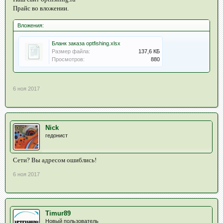
Прайс во вложении.
Вложения:
Бланк заказа optfishing.xlsx
Размер файла:
137,6 КБ
Просмотров:
880
6 ноя 2017
Nick
гедонист
Сети? Вы адресом ошиблись!
6 ноя 2017
Timur89
Новый пользователь