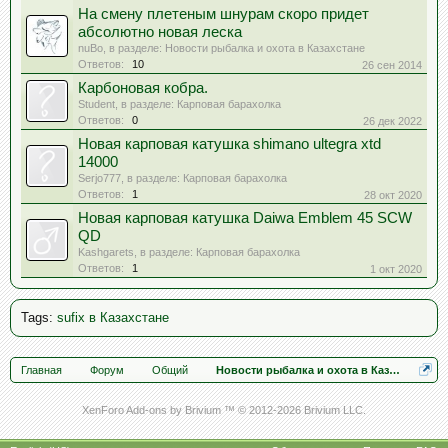
На смену плетеным шнурам скоро придет
абсолютно новая леска
nuBo
, в разделе:
Новости рыбалка и охота в Казахстане
Ответов:
10
26 сен 2014
Карбоновая кобра.
Student
, в разделе:
Карповая барахолка
Ответов:
0
26 дек 2022
Новая карповая катушка shimano ultegra xtd
14000
Serjo777
, в разделе:
Карповая барахолка
Ответов:
1
28 окт 2020
Новая карповая катушка Daiwa Emblem 45 SCW
QD
Kashgarets
, в разделе:
Карповая барахолка
Ответов:
1
1 окт 2020
Tags
:
sufix в Казахстане
Главная
Форум
Общий
Новости рыбалка и охота в Казахстане
XenForo Add-ons by Brivium ™ © 2012-2026 Brivium LLC.