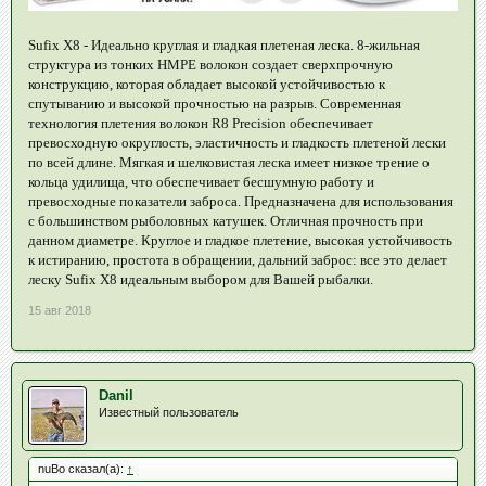
Sufix X8 - Идеально круглая и гладкая плетеная леска. 8-жильная
структура из тонких HMPE волокон создает сверхпрочную
конструкцию, которая обладает высокой устойчивостью к
спутыванию и высокой прочностью на разрыв. Современная
технология плетения волокон R8 Precision обеспечивает
превосходную округлость, эластичность и гладкость плетеной лески
по всей длине. Мягкая и шелковистая леска имеет низкое трение о
кольца удилища, что обеспечивает бесшумную работу и
превосходные показатели заброса. Предназначена для использования
с большинством рыболовных катушек. Отличная прочность при
данном диаметре. Круглое и гладкое плетение, высокая устойчивость
к истиранию, простота в обращении, дальний заброс: все это делает
леску Sufix X8 идеальным выбором для Вашей рыбалки.
15 авг 2018
Danil
Известный пользователь
nuBo сказал(а):
↑