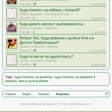
Ответов:
12
19 июн 2018
Куда поехать на кабана с оптикой?
DNikitin
, в разделе:
Охота на копытных
Ответов:
2
9 мар 2017
Куда девать мусор с рыбалки/охоты.
babooin
, в разделе:
Общение
Ответов:
2
27 дек 2018
Вопрос №1. Куда девалась рыба в Или и в
Дельте Прибалхашья?
Karpolov
, в разделе:
Общение
Ответов:
46
22 июл 2015
Куда по весне за щукой ехать?
kosmos
, в разделе:
Спиннинг
Ответов:
24
18 дек 2019
Tags
:
куда поехать на рыбалку
,
куда поехать на рыбалку в
алматы
,
места для рыбалки
Главная
Форум
Рыбалка
Водоемы
XenForo Add-ons by Brivium ™ © 2012-2026 Brivium LLC.