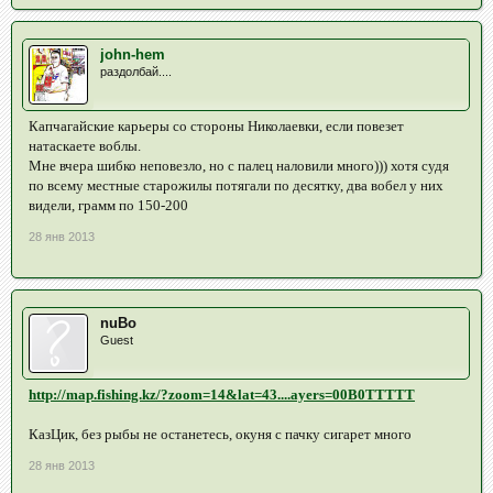
john-hem
раздолбай....
Капчагайские карьеры со стороны Николаевки, если повезет
натаскаете воблы.
Мне вчера шибко неповезло, но с палец наловили много))) хотя судя
по всему местные старожилы потягали по десятку, два вобел у них
видели, грамм по 150-200
28 янв 2013
nuBo
Guest
http://map.fishing.kz/?zoom=14&lat=43....ayers=00B0TTTTT
КазЦик, без рыбы не останетесь, окуня с пачку сигарет много
28 янв 2013