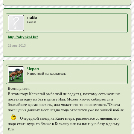
nuBo
Guest
http://altynkol.kz/
29 янв 2013
Череп
Известный пользователь
Всем привет.
В этом году Капчагай рыбалкой не радует (, поэтому есть желание
посетить одну из баз в дельте Или. Может кто-то собирается в
ближайшее время поехать, или может что-то посоветовать?Опыта
посещения данных мест нет,но хоца отловится уже по зимней воб-ле
Очередной выезд на Капч вчера, развеял все сомнения,что
нодо ехать куда-то ближе к Балхашу или на платную базу в дельту
Или.