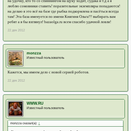
на удочку, кто то со спиннингом на щуку ходит, судака и т.д а я
люблю сомовники ставить! поразительные экземпляры попадаются!
на делаю я это всё на базе где рыбка подкормлена и пасёться всегда
там! Эта база именуется по имени Княгиня Ольга!!! выбирать вам
ребят а я бы взглянул! bazaolga.ru всем спасибо удачной ловли!
22 дек 2012
monzza
Известный пользователь
Кажется, мы имеем дело с новой серией роботов.
22 дек 2012
WWW.RU
Известный пользователь
monzza сказал(а):
↑