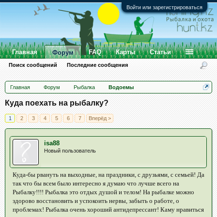
Войти или зарегистрироваться
Главная
FAQ
Карты
Статьи
Форум
Поиск сообщений
Последние сообщения
Главная
Форум
Рыбалка
Водоемы
Куда поехать на рыбалку?
1
2
3
4
5
6
7
Вперёд >
isa88
Новый пользователь
Куда-бы рвануть на выходные, на праздники, с друзьями, с семьей! Да
так что бы всем было интересно я думаю что лучше всего на
Рыбалку!!!! Рыбалка это отдых душой и телом! На рыбалке можно
здорово восстановить и успокоить нервы, забыть о работе, о
проблемах! Рыбалка очень хороший антидепрессант! Каму нравиться