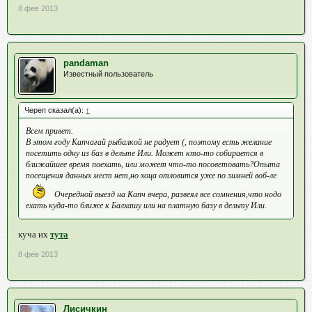
8 фев 2013
pandaman
Известный пользователь
Череп сказал(а):
↑
Всем привет.
В этом году Капчагай рыбалкой не радует (, поэтому есть желание
посетить одну из баз в дельте Или. Может кто-то собирается в
ближайшее время поехать, или может что-то посоветовать?Опыта
посещения данных мест нет,но хоца отловится уже по зимней воб-ле
Очередной выезд на Капч вчера, развеял все сомнения,что нодо
ехать куда-то ближе к Балхашу или на платную базу в дельту Или.
куча их
тута
8 фев 2013
Лисичкин