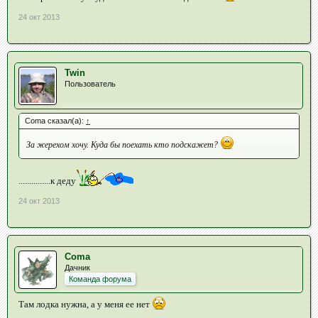
24 окт 2013
Twin
Пользователь
Coma сказал(а):
↑
За жерехом хочу. Куда бы поехать кто подскажет?
...............к деду
24 окт 2013
Coma
Дачник
Команда форума
Там лодка нужна, а у меня ее нет