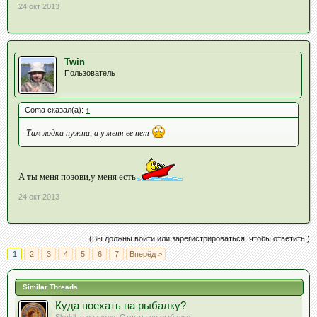
24 окт 2013
Twin
Пользователь
Coma сказал(а):
↑
Там лодка нужна, а у меня ее нет
А ты меня позови,у меня есть
24 окт 2013
(Вы должны войти или зарегистрироваться, чтобы ответить.)
1
2
3
4
5
6
7
Вперёд >
Similar Threads
Куда поехать на рыбалку?
Skykll
, в разделе:
Отчеты по рыбалке