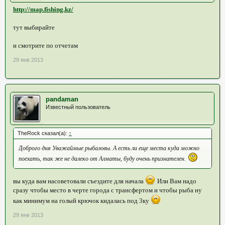
http://map.fishing.kz/
тут выбирайте
и смотрите по отчетам
29 янв 2013
pandaman
Известный пользователь
TheRock сказал(а):
↑
Доброго дня Уважаймые рыбаловы. А есть ли еще места куда можно
поехать, так же не далеко от Алматы, буду очень признателен.
вы куда вам насоветовали съездите для начала
Или Вам надо
сразу чтобы место в черте города с трансфертом и чтобы рыба ну
как минимум на голый крючок кидалась под 3ку
29 янв 2013