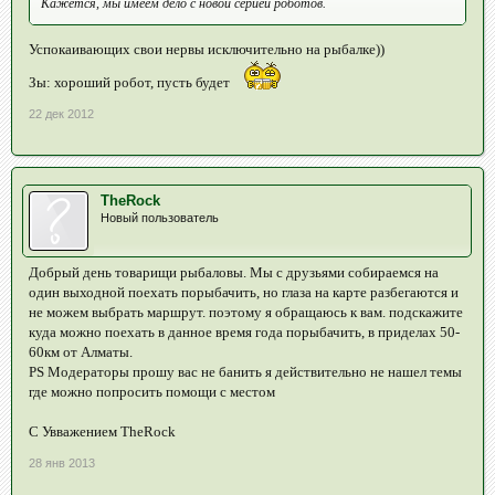
Кажется, мы имеем дело с новой серией роботов.
Успокаивающих свои нервы исключительно на рыбалке))
Зы: хороший робот, пусть будет
22 дек 2012
TheRock
Новый пользователь
Добрый день товарищи рыбаловы. Мы с друзьями собираемся на
один выходной поехать порыбачить, но глаза на карте разбегаются и
не можем выбрать маршрут. поэтому я обращаюсь к вам. подскажите
куда можно поехать в данное время года порыбачить, в приделах 50-
60км от Алматы.
PS Модераторы прошу вас не банить я действительно не нашел темы
где можно попросить помощи с местом
С Увважением TheRock
28 янв 2013