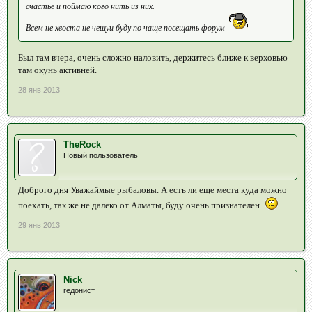
счастье и поймаю кого нить из них.
Всем не хвоста не чешуи буду по чаще посещать форум
Был там вчера, очень сложно наловить, держитесь ближе к верховью
там окунь активней.
28 янв 2013
TheRock
Новый пользователь
Доброго дня Уважаймые рыбаловы. А есть ли еще места куда можно
поехать, так же не далеко от Алматы, буду очень признателен.
29 янв 2013
Nick
гедонист