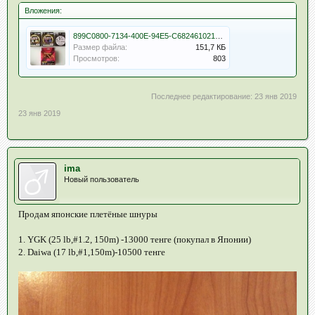
Вложения:
899C0800-7134-400E-94E5-C6824610217A.jpeg
Размер файла:
151,7 КБ
Просмотров:
803
Последнее редактирование:
23 янв 2019
23 янв 2019
ima
Новый пользователь
Продам японские плетёные шнуры
1. YGK (25 lb,#1.2, 150m) -13000 тенге (покупал в Японии)
2. Daiwa (17 lb,#1,150m)-10500 тенге