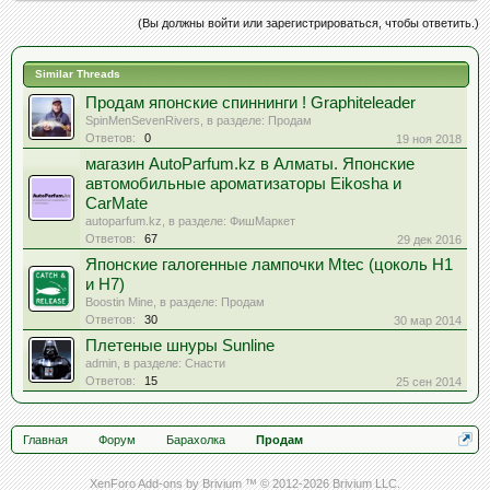
(Вы должны войти или зарегистрироваться, чтобы ответить.)
Similar Threads
Продам японские спиннинги ! Graphiteleader
SpinMenSevenRivers
, в разделе:
Продам
Ответов:
0
19 ноя 2018
магазин AutoParfum.kz в Алматы. Японские
автомобильные ароматизаторы Eikosha и
CarMate
autoparfum.kz
, в разделе:
ФишМаркет
Ответов:
67
29 дек 2016
Японские галогенные лампочки Mtec (цоколь H1
и H7)
Boostin Mine
, в разделе:
Продам
Ответов:
30
30 мар 2014
Плетеные шнуры Sunline
admin
, в разделе:
Снасти
Ответов:
15
25 сен 2014
Главная
Форум
Барахолка
Продам
XenForo Add-ons by Brivium ™ © 2012-2026 Brivium LLC.