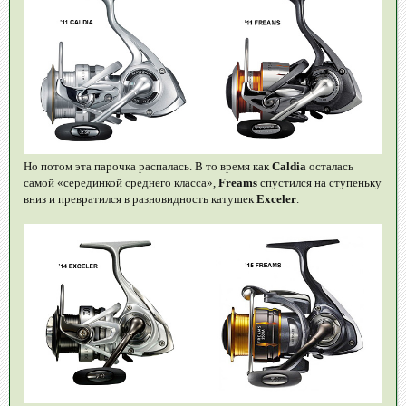
Но потом эта парочка распалась. В то время как
Caldia
осталась
самой «серединкой среднего класса»,
Freams
спустился на ступеньку
вниз и превратился в разновидность катушек
Exceler
.