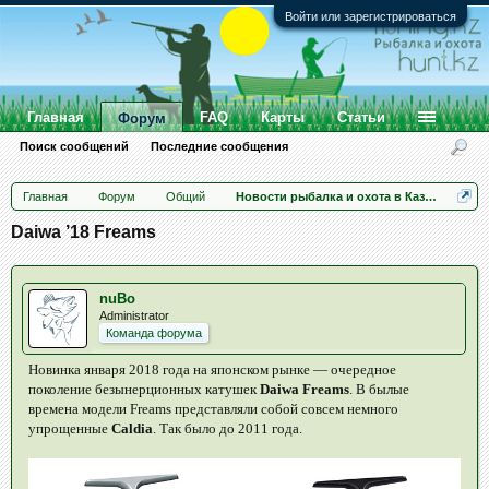
Войти или зарегистрироваться
Главная
FAQ
Карты
Статьи
Форум
Поиск сообщений
Последние сообщения
Главная
Форум
Общий
Новости рыбалка и охота в Казахстане
Daiwa ’18 Freams
nuBo
Administrator
Команда форума
Новинка января 2018 года на японском рынке — очередное
поколение безынерционных катушек
Daiwa Freams
. В былые
времена модели Freams представляли собой совсем немного
упрощенные
Caldia
. Так было до 2011 года.