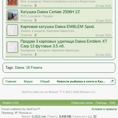
Nick
, в разделе:
Новости рыбалка и охота в Казахстане
Ответов:
0
23 янв 2018
Катушка Daiwa Certate 2506H 13'
EVS
, в разделе:
Продам
Ответов:
0
23 дек 2024
Карповая катушка Daiwa EMBLEM Spod.
Student
, в разделе:
Карповая барахолка
Ответов:
0
10 янв 2023
Продам 3 карповых удилища Daiwa Emblem XT
Carp 13 футовые 3.5 лб.
Kashgarets
, в разделе:
Карповая барахолка
Ответов:
3
10 ноя 2021
Tags
:
Daiwa ’18 Freams
Главная
Форум
Общий
Новости рыбалка и охота в Казахстане
XenForo Add-ons by Brivium ™ © 2012-2026 Brivium LLC.
English (US)
Обратная связь
Помощь
FAQ
Forum software by XenForo™
Условия и правила
Перевод:
XF-Russia.ru
Время:
0,1521 сек.
Память:
8,838 МБ
Запросов к БД:
22