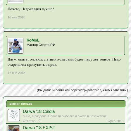
Почему Недокалдия лучше?
16 янв 2018
KoMoL
Мастер Спорта РФ
Дауж, опять головняк с этими номерами будет пару лет теперь. Надо
стареньких прикупить в прок.
17 янв 2018
(Вы должны войти или зарегистрироваться, чтобы ответить.)
Similar Threads
Daiwa ’18 Caldia
nuBo
, в разделе:
Новости рыбалка и охота в Казахстане
Ответов:
0
6 фев 2018
Daiwa ’18 EXIST