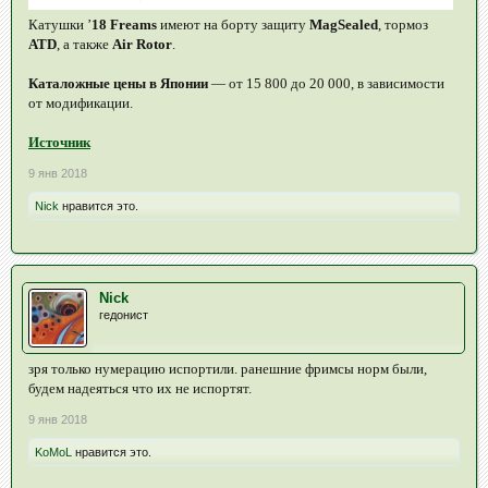
Катушки ’
18 Freams
имеют на борту защиту
MagSealed
, тормоз
ATD
, а также
Air Rotor
.
Каталожные цены в Японии
— от 15 800 до 20 000, в зависимости
от модификации.
Источник
9 янв 2018
Nick
нравится это.
Nick
гедонист
зря только нумерацию испортили. ранешние фримсы норм были,
будем надеяться что их не испортят.
9 янв 2018
KoMoL
нравится это.