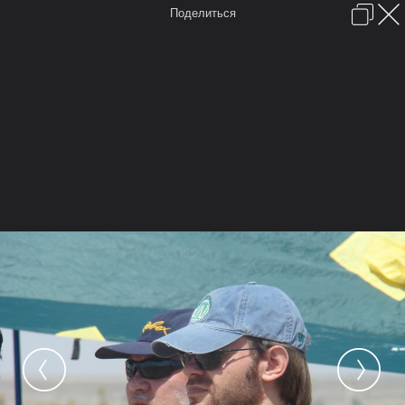
Поделиться
Войти или зарегистрироваться
English (US)
Обратная связь
Помощь
FAQ
Forum software by XenForo™
Условия и правила
Перевод:
XF-Russia.ru
Время:
0,0601 сек.
Память:
6,476 МБ
Запросов к БД:
16
Главная
Форум
FAQ
Карты
Галерея
Мы в Google+
Места отмеченные на карте
Камера
Облако тегов
...
...
Галерея
Видео галерея
Спиннинг
Змееголов 2014
Змееголов 2014