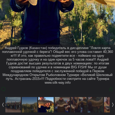
Андрей Гудков (Казахстан) победитель в дисциплине "Ловля карпа
поплавочной удочкой с берега"! Общий вес его улова составил 40,360
кг!!! И это, как правильно подметили все - поймано на одну
поплавочную удочку и на один крючок за 5 часов лова!!! Андрей
Гудков достиг высших результатов в двух номинациях: по итогам
соревнований по удочке и в номинации BIG FISH! Мы от души
поздравляем победителя с заслуженной победой в Первом
Международном Открытом Рыболовном Турнире «Великий Шелковый
путь. Астрахань-2015»!!! Подробности смотрите на сайте Турнира
www.silk-way.info
Также в этом Альбоме