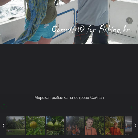
Также в этом Альбоме
Coma
Морская рыбалка на острове Сайпан
20 окт 2011
Морская рыбалка на острове Сайпан
(You must log in or sign up to comment here.)
Теги
Тихий океан
Pacific Ocean
Сайпан
Saipan
Mariana Islands
Марианские острова