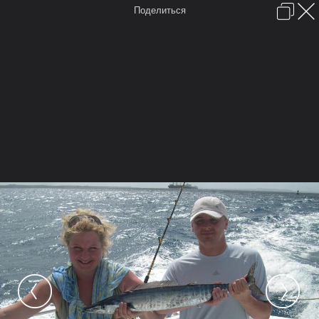
Поделиться
Войти или зарегистрироваться
English (US)
Обратная связь
Помощь
FAQ
Forum software by XenForo™
Условия и правила
Перевод:
XF-Russia.ru
Время:
0,0785 сек.
Память:
6,480 МБ
Запросов к БД:
16
Главная
Форум
FAQ
Карты
Галерея
Мы в Google+
Места отмеченные на карте
Камера
Облако тегов
...
Главная
Галерея
Галерея пользователей
Saipan
Морская рыбалка на острове Сайпан