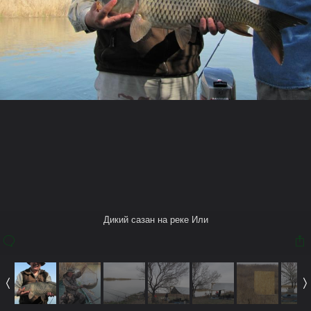
Также в этом Альбоме
Арчи
Дикий сазан на реке Или
28 апр 2011
Дикий сазан на реке Или
(You must log in or sign up to comment here.)
Теги
река или
рыбалка в алматы
сазан на или