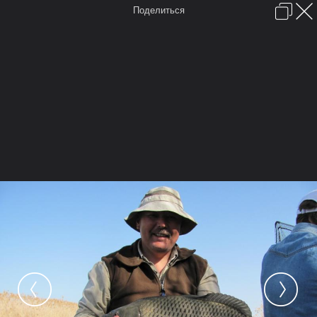
Поделиться
Войти или зарегистрироваться
English (US)
Обратная связь
Помощь
FAQ
Forum software by XenForo™
Условия и правила
Перевод:
XF-Russia.ru
Время:
0,0654 сек.
Память:
6,490 МБ
Запросов к БД:
16
Главная
Форум
FAQ
Карты
Галерея
Мы в Google+
Места отмеченные на карте
Камера
Облако тегов
...
Главная
Галерея
Галерея пользователей
У Эвальда
Дикий сазан на Или