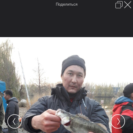
Поделиться
Войти или зарегистрироваться
English (US)
Обратная связь
Помощь
FAQ
Forum software by XenForo™
Условия и правила
Перевод:
XF-Russia.ru
Время:
0,0667 сек.
Память:
6,463 МБ
Запросов к БД:
16
Главная
Форум
FAQ
Карты
Галерея
Мы в Google+
Места отмеченные на карте
Камера
Облако тегов
...
Главная
Галерея
фото
BigFish