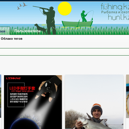
Пользователи
рея
Облако тегов