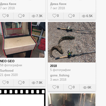
Дима Квок
Дима Квок
7 окт 2018
7 окт 2018
0
0
0
0
7.3K
6.5K
NEO GEO
58 фотографии
2018
5 фотографии
Surfovod
21 фев 2020
gone_fishing
3 июл 2018
0
0
7.9K
0
0
6K