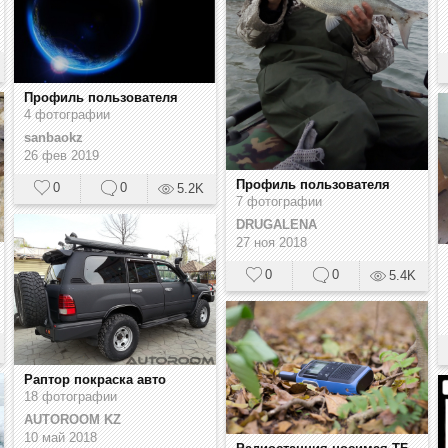
Профиль пользователя
4 фотографии
sanbaokz
26 фев 2019
Профиль пользователя
0
0
5.2K
7 фотографии
DRUGALENA
27 ноя 2018
0
0
5.4K
Раптор покраска авто
18 фотографии
AUTOROOM KZ
10 май 2018