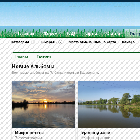
Главная
Форум
FAQ
Карты
Статьи
Гале
Категории
Выбрать
Места отмеченные на карте
Камера
Главная
Галерея
Новые Альбомы
Все новые альбомы на Рыбалка и охота в Казахстане.
Spinning Zone
Микро отчеты
26 фотографии
7 фотографии