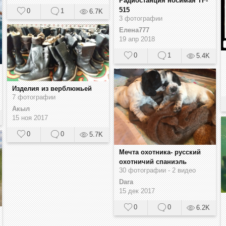
Радиостанция носимая TF-
515
0
1
6.7K
3 фотографии
Елена777
19 апр 2018
0
1
5.4K
Изделия из верблюжьей
7 фотографии
Акыл
15 ноя 2017
0
0
5.7K
Мечта охотника- русский
охотничий спаниэль
30 фотографии - 2 видео
Dara
15 дек 2017
0
0
6.2K