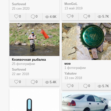
MonGoL
Surfovod
13 май 2019
25 сен 2020
0
0
0
0
5.7K
4.6K
Козявочная рыбалка
мое
25 фотографии
1 фотографии
Surfovod
Yakutov
22 авг 2018
13 сен 2018
0
0
5.4K
0
0
5.7K