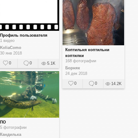
Профиль пользователя
1 видео
KoliaComo
Коптильня коптильни
30 янв 2018
коптилки
168 фотографии
0
0
5.1K
Борняк
24 дек 2018
0
0
14.2K
ПО
5 фотографии
Кандилька