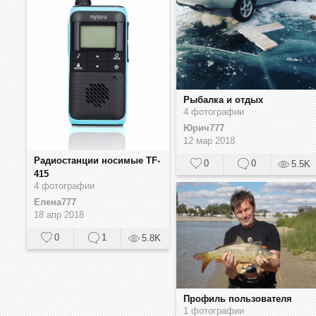
Рыбалка и отдых
4 фотографии
Юрич777
12 мар 2018
Радиостанции носимые TF-
0
0
5.5K
415
4 фотографии
Елена777
18 апр 2018
0
1
5.8K
Профиль пользователя
1 фотографии