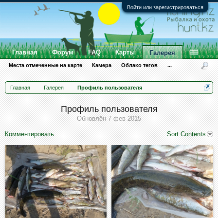
Войти или зарегистрироваться
Главная
Форум
FAQ
Карты
Галерея
Места отмеченные на карте
Камера
Облако тегов
...
Главная
Галерея
Профиль пользователя
Профиль пользователя
Обновлён
7 фев 2015
Комментировать
Sort Contents