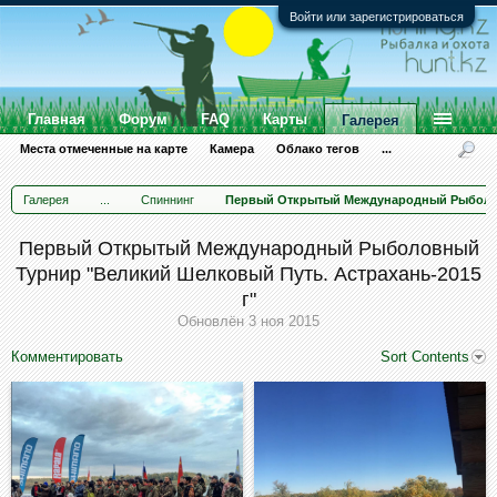
Войти или зарегистрироваться
Главная
Форум
FAQ
Карты
Галерея
Места отмеченные на карте
Камера
Облако тегов
...
Галерея
...
Спиннинг
Первый Открытый Международный Рыболов
Первый Открытый Международный Рыболовный
Турнир "Великий Шелковый Путь. Астрахань-2015
г"
Обновлён
3 ноя 2015
Комментировать
Sort Contents