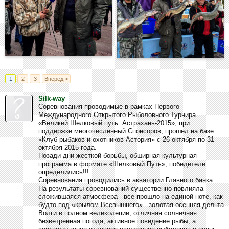
1
2
3
Вперёд >
Silk-way
Соревнования проводимые в рамках Первого
Международного Открытого Рыболовного Турнира
«Великий Шелковый путь. Астрахань-2015», при
поддержке многочисленный Спонсоров, прошел на базе
«Клуб рыбаков и охотников Астория» с 26 октября по 31
октября 2015 года.
Позади дни жесткой борьбы, обширная культурная
программа в формате «Шелковый Путь», победители
определились!!!
Соревнования проводились в акватории Главного банка.
На результаты соревнований существенно повлияла
сложившаяся атмосфера - все прошло на единой ноте, как
будто под «крылом Всевышнего» - золотая осенняя дельта
Волги в полном великолепии, отличная солнечная
безветренная погода, активное поведение рыбы, а