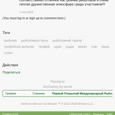
соответственно отличное настроение рыболовов и очень
теплая дружественная атмосфера среди участников!!!
1 ноя 2015
(You must log in or sign up to comment here.)
Теги
рыбалка
рыболовные базы
рыболовный турнир
трофейная рыбалка
трофей
щука
судак
жерех
сом
окунь
сазан
Действия
Поделиться
Fishing.kz
XenGallery by
sonnb
Галерея
...
Спиннинг
Первый Открытый Международный Рыболов
XenForo Add-ons by Brivium ™ © 2012-2026 Brivium LLC.
English (US)
Обратная связь
Помощь
FAQ