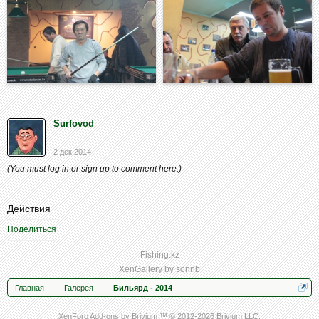
Surfovod
2 дек 2014
(You must log in or sign up to comment here.)
Действия
Поделиться
Fishing.kz
XenGallery by
sonnb
Главная
Галерея
Бильярд - 2014
XenForo Add-ons by Brivium ™ © 2012-2026 Brivium LLC.