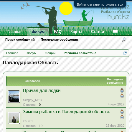
Войти или зарегистрироваться
Главная
FAQ
Карты
Статьи
Форум
Поиск сообщений
Последние сообщения
Главная
Форум
Общий
Регионы Казахстана
Павлодарская Область
Последнее
Заголовок
сообщение
Причал для лодки
Sergey_MED
4 июн 2017
Ответов:
0
Зимния рыбалка в Павлодарской области.
zaur81
23 фев 2020
Ответов:
19