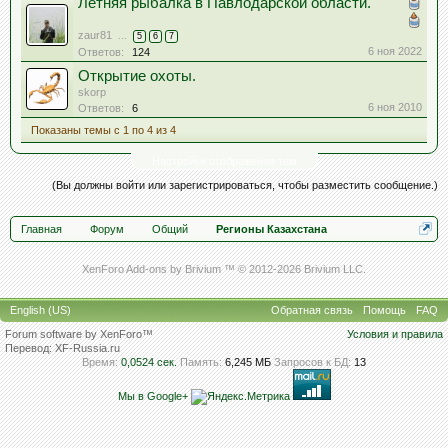
Летняя рыбалка в Павлодарской области.
zaur81
...
5
6
7
6 ноя 2022
Ответов:
124
Открытие охоты.
skorp
6 ноя 2010
Ответов:
6
Показаны темы с 1 по 4 из 4
Настройки отображения тем
(Вы должны войти или зарегистрироваться, чтобы разместить сообщение.)
Главная
Форум
Общий
Регионы Казахстана
XenForo Add-ons by Brivium ™ © 2012-2026 Brivium LLC.
English (US)
Обратная связь
Помощь
FAQ
Forum software by XenForo™
Условия и правила
Перевод:
XF-Russia.ru
Время:
0,0524 сек.
Память:
6,245 МБ
Запросов к БД:
13
Мы в Google+