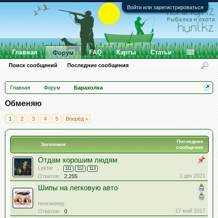
Войти или зарегистрироваться
Главная
FAQ
Карты
Статьи
Форум
Поиск сообщений
Последние сообщения
Главная
Форум
Барахолка
Обменяю
1
2
3
4
5
Вперёд >
Последнее
Заголовок
сообщение
Отдам хорошим людям
Lektor
...
111
112
113
1 дек 2021
Ответов:
2.255
Шипы на легковую авто
пенсионер
17 май 2017
Ответов:
0