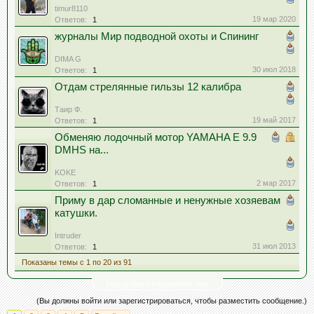
timur8110
19 мар 2020
Ответов:
1
журналы Мир подводной охоты и Спининг
DIMA G
30 июл 2018
Ответов:
1
Отдам стрелянные гильзы 12 калибра
Таир Ф.
19 май 2017
Ответов:
1
Обменяю лодочный мотор YAMAHA E 9.9
DMHS на...
KOKE
2 мар 2017
Ответов:
1
Приму в дар сломанные и ненужные хозяевам
катушки.
Intruder
31 июл 2013
Ответов:
1
Показаны темы с 1 по 20 из 91
Настройки отображения тем
(Вы должны войти или зарегистрироваться, чтобы разместить сообщение.)