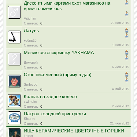
Дисконтными картами охот магазинов на
время обменяюсь
Valichan
22 ноя 2015
Ответов:
0
Латунь
кобра18
9 ноя 2015
Ответов:
0
Меняю автопокрышку YAKHAMA
Домовой
6 июн 2015
Ответов:
0
Стол письменный (приму в дар)
Surfovod
4 май 2015
Ответов:
0
Колпак на заднее колесо
swimdim
2 июл 2012
Ответов:
0
Патрон холодной пристрелки
Shturm
21 июн 2012
Ответов:
0
ИЩУ КЕРАМИЧЕСКИЕ ЦВЕТОЧНЫЕ ГОРШКИ
Lektor