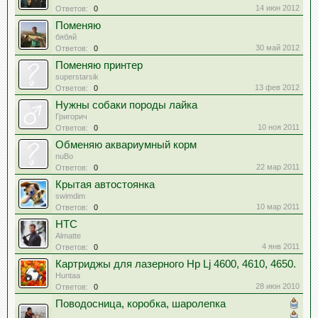
14 июн 2012
Ответов:
0
Поменяю
бябяй
30 май 2012
Ответов:
0
Поменяю принтер
superstarsik
13 фев 2012
Ответов:
0
Нужны собаки породы лайка
Григорич
10 ноя 2011
Ответов:
0
Обменяю аквариумный корм
nuBo
22 мар 2011
Ответов:
0
Крытая автостоянка
swimdim
10 мар 2011
Ответов:
0
НТС
Almatte
4 янв 2011
Ответов:
0
Картриджы для лазерного Hp Lj 4600, 4610, 4650.
Huntaa
28 июн 2010
Ответов:
0
Поводосница, коробка, шаролепка