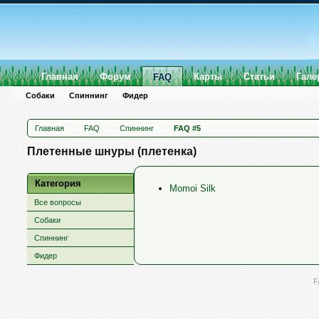
Главная
Форум
Карты
Статьи
Гале
FAQ
Собаки
Спиннинг
Фидер
Главная
FAQ
Спиннинг
FAQ #5
Плетенные шнуры (плетенка)
Категория
Momoi Silk
Все вопросы
Собаки
Спиннинг
Фидер
F