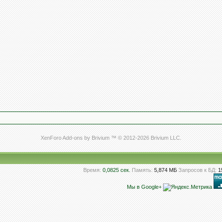
XenForo Add-ons by Brivium ™ © 2012-2026 Brivium LLC.
Время:
0,0825 сек.
Память:
5,874 МБ
Запросов к БД:
1
Мы в Google+